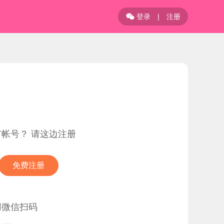
登录
|
注册

有帐号？ 请这边注册
免费注册
用微信扫码