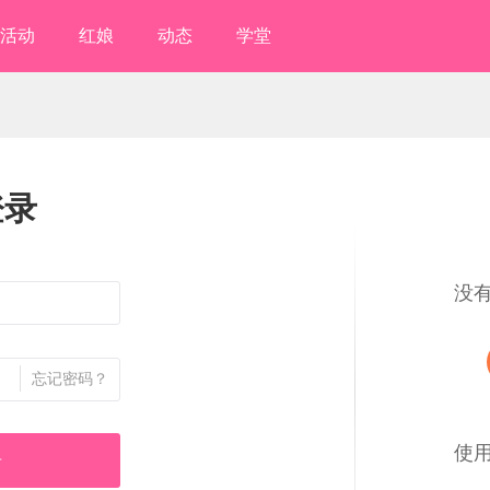
活动
红娘
动态
学堂
登录
没
忘记密码？
使