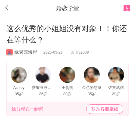
婚恋学堂


这么优秀的小姐姐没有对象！！你还
在等什么？
缘聚西海岸
2025-03-28 阅读32609
Ashley
攒够豆豆就能和你打招呼了
王贺明
金色的息壤
佐文武佑
35岁
36岁
30岁
35岁
39岁
缘分就在一瞬间
联系客服牵线