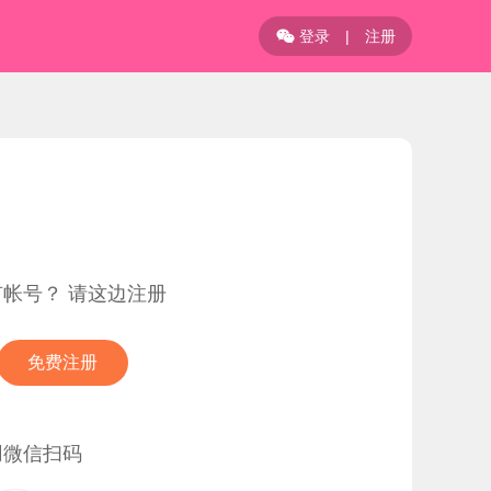
登录
|
注册

有帐号？ 请这边注册
免费注册
用微信扫码