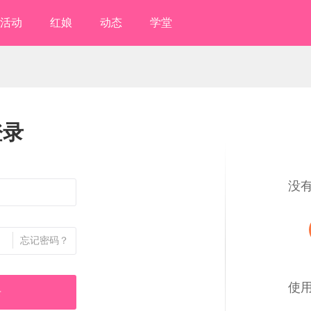
活动
红娘
动态
学堂
登录
没
忘记密码？
使