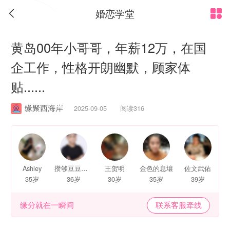
婚恋学堂


黄岛00年小哥哥，年薪12万，在国
企工作，性格开朗幽默，顾家体
贴......
缘聚西海岸
2025-09-05 阅读316
Ashley
攒够豆豆就能和你打招呼了
王贺明
金色的息壤
佐文武佑
35岁
36岁
30岁
35岁
39岁
缘分就在一瞬间
联系客服牵线