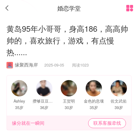
婚恋学堂


黄岛95年小哥哥，身高186，高高帅
帅的，喜欢旅行，游戏，有点慢
热......
缘聚西海岸
2025-09-05 阅读1023
Ashley
攒够豆豆就能和你打招呼了
王贺明
金色的息壤
佐文武佑
35岁
36岁
30岁
35岁
39岁
缘分就在一瞬间
联系客服牵线