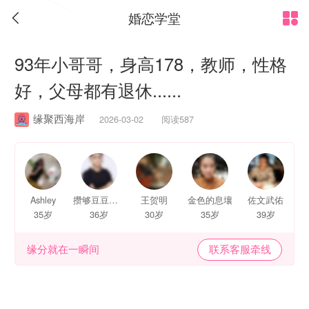
婚恋学堂


93年小哥哥，身高178，教师，性格
好，父母都有退休......
缘聚西海岸
2026-03-02 阅读587
Ashley
攒够豆豆就能和你打招呼了
王贺明
金色的息壤
佐文武佑
35岁
36岁
30岁
35岁
39岁
缘分就在一瞬间
联系客服牵线