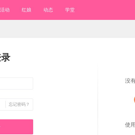
活动
红娘
动态
学堂
登录
没
忘记密码？
使