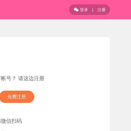
登录
|
注册

有帐号？ 请这边注册
免费注册
用微信扫码