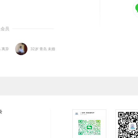
入会员
岛 离异
32岁 青岛 未婚
录